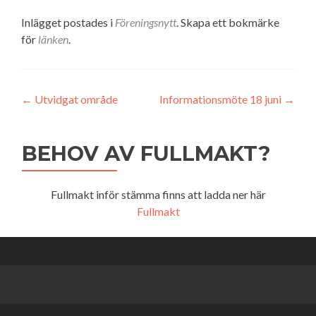
Inlägget postades i
Föreningsnytt
. Skapa ett bokmärke
för
länken
.
Inläggsnavigering
←
Utvidgat område
Informationsmöte 18 juni
→
BEHOV AV FULLMAKT?
Fullmakt inför stämma finns att ladda ner här
Fullmakt