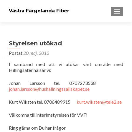
Västra Färgelanda Fiber
VÄXLA 
Styrelsen utökad
Postat
20 maj, 2012
I samband med att vi utökar vårt område med
Hillingsäter hälsar vi:
Johan Larsson tel. 0707273538
johan.larsson@hushallningssallskapet.se
Kurt Wiksten tel. 0706489915
kurt.wiksten@tele2.se
Välkomna till interimstyrelsen för VVF!
Ring gärna om Du har frågor