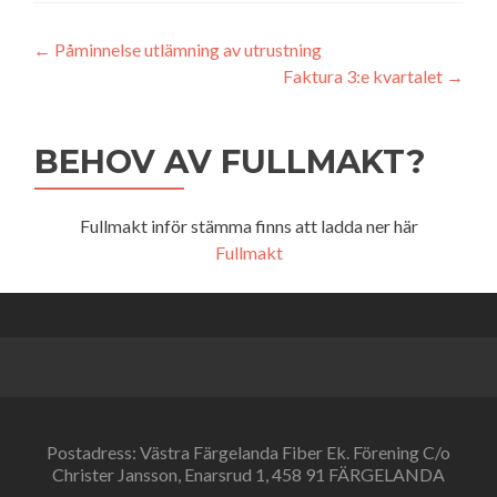
Inläggsnavigering
←
Påminnelse utlämning av utrustning
Faktura 3:e kvartalet
→
BEHOV AV FULLMAKT?
Fullmakt inför stämma finns att ladda ner här
Fullmakt
Postadress: Västra Färgelanda Fiber Ek. Förening C/o
Christer Jansson, Enarsrud 1, 458 91 FÄRGELANDA