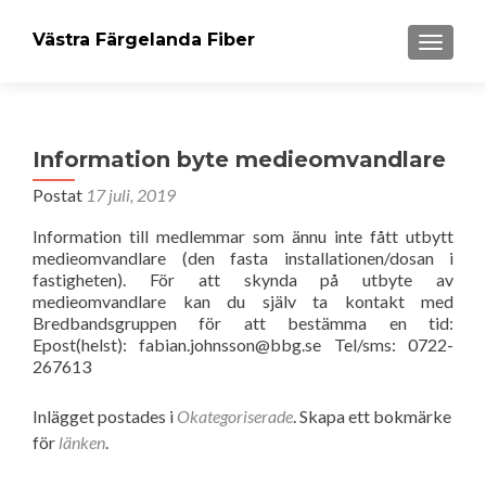
Västra Färgelanda Fiber
VÄXLA 
Information byte medieomvandlare
Postat
17 juli, 2019
Information till medlemmar som ännu inte fått utbytt
medieomvandlare (den fasta installationen/dosan i
fastigheten). För att skynda på utbyte av
medieomvandlare kan du själv ta kontakt med
Bredbandsgruppen för att bestämma en tid:
Epost(helst): fabian.johnsson@bbg.se Tel/sms: 0722-
267613
Inlägget postades i
Okategoriserade
. Skapa ett bokmärke
för
länken
.