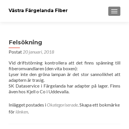
Västra Färgelanda Fiber
VÄXLA 
Felsökning
Postat
20 januari, 2018
Vid driftstörning kontrollera att det finns spänning till
fiberomvandlaren (den vita boxen):
Lyser inte den gröna lampan är det stor sannolikhet att
adaptern är trasig.
SK Dataservice i Färgelanda har adapter på lager. Finns
även hos Kjell o Co i Uddevalla.
Inlägget postades i
Okategoriserade
. Skapa ett bokmärke
för
länken
.